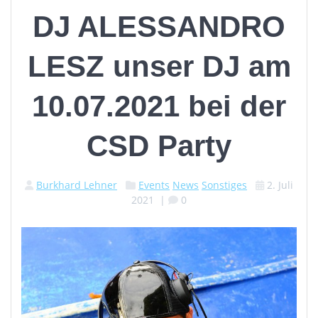
DJ ALESSANDRO
LESZ unser DJ am
10.07.2021 bei der
CSD Party
Burkhard Lehner
Events
News
Sonstiges
2. Juli
2021
|
0