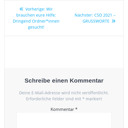
o
o
Beitragsnavigation
o
n
Vorheriger
Vorherige:
Wir
Beitrag:
Nächster
brauchen eure Hilfe:
Nächster:
CSD 2021 –
k
Beitrag:
Dringend Ordner*innen
GRUSSWORTE
gesucht!
Schreibe einen Kommentar
Deine E-Mail-Adresse wird nicht veröffentlicht.
Erforderliche Felder sind mit
*
markiert
Kommentar
*