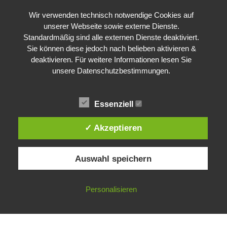
Wir verwenden technisch notwendige Cookies auf
unserer Webseite sowie externe Dienste.
Standardmäßig sind alle externen Dienste deaktiviert.
Sie können diese jedoch nach belieben aktivieren &
deaktivieren. Für weitere Informationen lesen Sie
unsere Datenschutzbestimmungen.
Essenziell
✓ Akzeptieren
CSD Konstanz
Auswahl speichern
© 2026 CSD Konstanz. WordPress mit dem
Mesmerize-Theme
Personalisieren