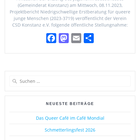
(Gemeinderat Konstanz) am Mittwoch, 08.11.2023,
Projektbericht Niedrigschwellige Erstberatung für queere
junge Menschen (2023-3719) veröffentlicht der Verein
CSD Konstanz e.V. folgende öffentliche Stellungnahme:
F
M
E
T
a
a
m
ei
c
st
ai
le
e
o
l
n
b
d
Suchen
o
o
nach:
o
n
k
NEUESTE BEITRÄGE
Das Queer Café im Café Mondial
Schmetterlingsfest 2026