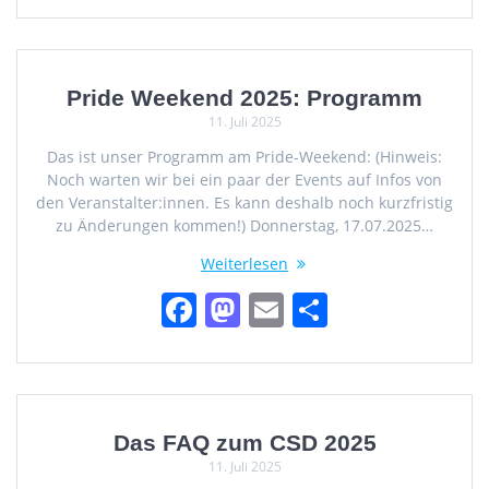
c
st
ai
le
e
o
l
n
b
d
Pride Weekend 2025: Programm
11. Juli 2025
o
o
Das ist unser Programm am Pride-Weekend: (Hinweis:
o
n
Noch warten wir bei ein paar der Events auf Infos von
k
den Veranstalter:innen. Es kann deshalb noch kurzfristig
zu Änderungen kommen!) Donnerstag, 17.07.2025…
Weiterlesen
F
M
E
T
a
a
m
ei
c
st
ai
le
e
o
l
n
b
d
Das FAQ zum CSD 2025
11. Juli 2025
o
o