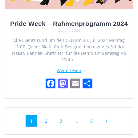
Pride Week – Rahmenprogramm 2024
30. Juni 2024
Alle Events rund um den CSD am 20. Juli 2024 Montag
15.07. Queer Skate Club Designe dein eigenes Schild/
Plakat/ Banner/ Shirt/ etc. für die Demo am Samstag Ab
20uhr…
Weiterlesen
F
M
E
T
a
a
m
ei
c
st
ai
le
e
o
l
n
Beitragsnavigation
b
d
Seite
Seite
Seite
Seite
1
2
3
…
8
o
o