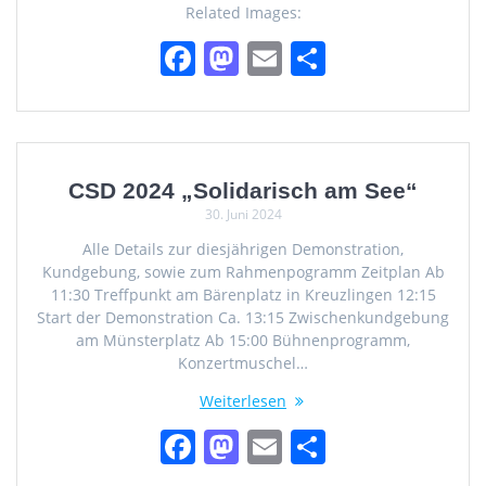
Related Images:
o
n
F
M
E
T
k
a
a
m
ei
c
st
ai
le
e
o
l
n
b
d
CSD 2024 „Solidarisch am See“
30. Juni 2024
o
o
Alle Details zur diesjährigen Demonstration,
o
n
Kundgebung, sowie zum Rahmenpogramm Zeitplan Ab
k
11:30 Treffpunkt am Bärenplatz in Kreuzlingen 12:15
Start der Demonstration Ca. 13:15 Zwischenkundgebung
am Münsterplatz Ab 15:00 Bühnenprogramm,
Konzertmuschel…
Weiterlesen
F
M
E
T
a
a
m
ei