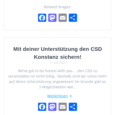
o
n
Related Images:
k
F
M
E
T
a
a
m
ei
c
st
ai
le
e
o
l
n
b
d
Mit deiner Unterstützung den CSD
o
o
Konstanz sichern!
11. Juli 2025
o
n
We’ve got to be honest with you.. ..den CSD zu
k
veranstalten ist nicht billig.. Deshalb sind wir umso mehr
auf deine Unterstützung angewiesen! Im Grunde gibt es
3 Möglichkeiten wie…
Weiterlesen
F
M
E
T
a
a
m
ei