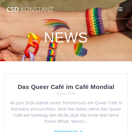
Zum
CSD
KONSTANZ
Inhalt
springen
NEWS
Das Queer Café im Café Mondial
4. Juni 2026
Ab Juni 2026 startet unser Testversuch ein Queer Café in
Konstanz einzurichten. Seid live dabei, wenn das Queer
Café am Samstag den 06.06.2026 das erste Mal seine
Türen öffnet. Wann?…
Weiterlesen