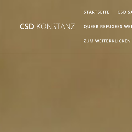
Zum
Inhalt
STARTSEITE
CSD S
springen
CSD
KONSTANZ
QUEER REFUGEES WE
ZUM WEITERKLICKEN