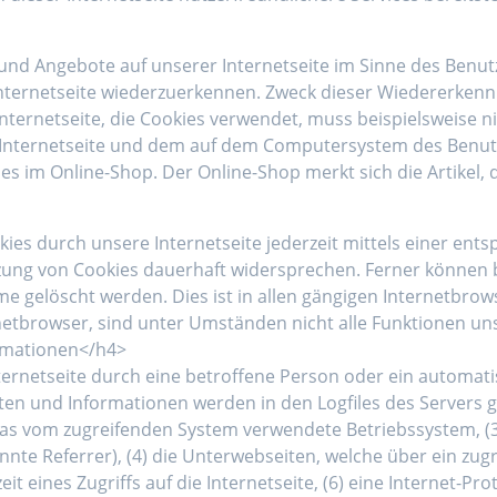
 und Angebote auf unserer Internetseite im Sinne des Benu
 Internetseite wiederzuerkennen. Zweck dieser Wiedererken
 Internetseite, die Cookies verwendet, muss beispielsweise 
r Internetseite und dem auf dem Computersystem des Benu
es im Online-Shop. Der Online-Shop merkt sich die Artikel, 
ies durch unsere Internetseite jederzeit mittels einer ent
ung von Cookies dauerhaft widersprechen. Ferner können be
gelöscht werden. Dies ist in allen gängigen Internetbrows
etbrowser, sind unter Umständen nicht alle Funktionen uns
rmationen</h4>
Internetseite durch eine betroffene Person oder ein automat
en und Informationen werden in den Logfiles des Servers ge
s vom zugreifenden System verwendete Betriebssystem, (3) 
nnte Referrer), (4) die Unterwebseiten, welche über ein zug
 eines Zugriffs auf die Internetseite, (6) eine Internet-Prot