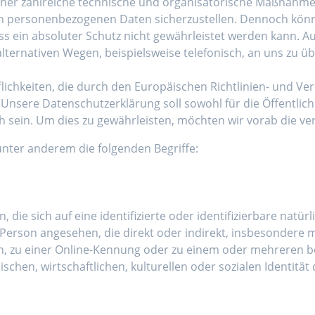
icher zahlreiche technische und organisatorische Maßnahm
eten personenbezogenen Daten sicherzustellen. Dennoch kö
ss ein absoluter Schutz nicht gewährleistet werden kann. A
ternativen Wegen, beispielsweise telefonisch, an uns zu üb
flichkeiten, die durch den Europäischen Richtlinien- und V
sere Datenschutzerklärung soll sowohl für die Öffentlich
h sein. Um dies zu gewährleisten, möchten wir vorab die ver
nter anderem die folgenden Begriffe:
die sich auf eine identifizierte oder identifizierbare natü
che Person angesehen, die direkt oder indirekt, insbesonder
, zu einer Online-Kennung oder zu einem oder mehreren 
chen, wirtschaftlichen, kulturellen oder sozialen Identität d