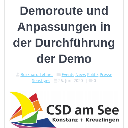
Demoroute und
Anpassungen in
der Durchführung
der Demo
Burkhard Lehner
Events
News
Politik
Presse
Sonstiges
26. Juni 2020
|
0