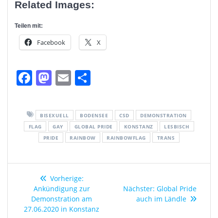
Related Images:
Teilen mit:
Facebook
X
F
M
E
T
a
a
m
ei
c
st
ai
le
BISEXUELL
BODENSEE
CSD
DEMONSTRATION
e
o
l
n
FLAG
GAY
GLOBAL PRIDE
KONSTANZ
LESBISCH
b
d
PRIDE
RAINBOW
RAINBOWFLAG
TRANS
o
o
o
n
Beitragsnavigation
Vorheriger
Vorherige:
k
Beitrag:
Nächster
Ankündigung zur
Nächster:
Global Pride
Beitrag:
Demonstration am
auch im Ländle
27.06.2020 in Konstanz