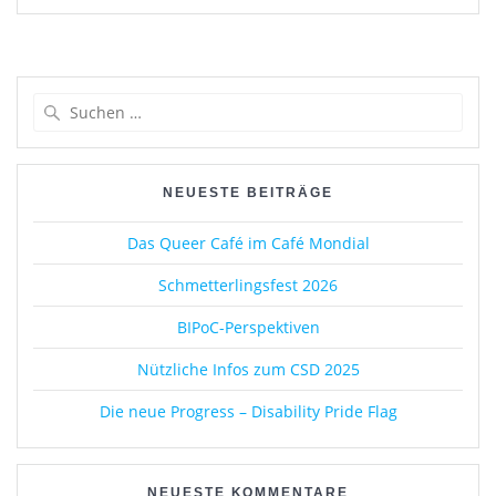
c
st
ai
le
e
o
l
n
b
d
Suchen
o
o
nach:
o
n
k
NEUESTE BEITRÄGE
Das Queer Café im Café Mondial
Schmetterlingsfest 2026
BIPoC-Perspektiven
Nützliche Infos zum CSD 2025
Die neue Progress – Disability Pride Flag
NEUESTE KOMMENTARE