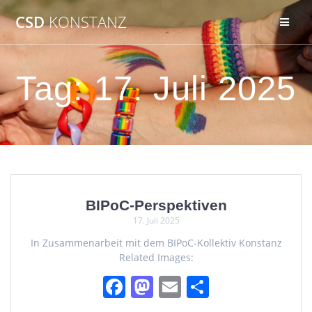
Zum
CSD
KONSTANZ
Inhalt
springen
Tag:
17. Juli 2025
BIPoC-Perspektiven
17. Juli 2025
In Zusammenarbeit mit dem BIPoC-Kollektiv Konstanz
Related Images:
F
M
E
T
a
a
m
ei