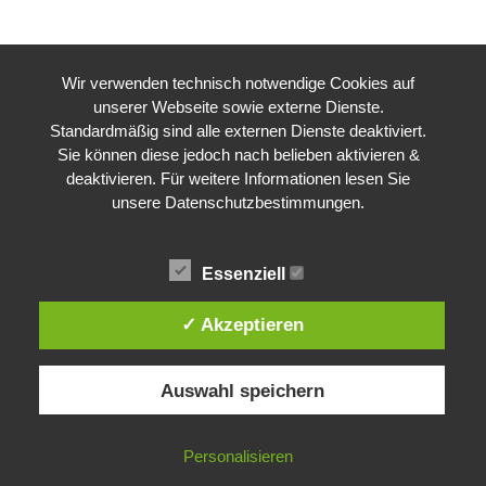
Wir verwenden technisch notwendige Cookies auf
unserer Webseite sowie externe Dienste.
Standardmäßig sind alle externen Dienste deaktiviert.
Sie können diese jedoch nach belieben aktivieren &
deaktivieren. Für weitere Informationen lesen Sie
unsere Datenschutzbestimmungen.
Essenziell
✓ Akzeptieren
CSD Konstanz
Auswahl speichern
© 2026 CSD Konstanz. WordPress mit dem
Mesmerize-Theme
Personalisieren