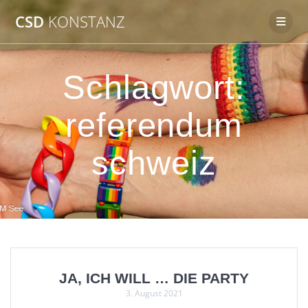
Zum
CSD
KONSTANZ
Inhalt
springen
Schlagwort:
referendum
schweiz
JA, ICH WILL … DIE PARTY
3. August 2021