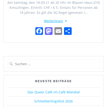
Am Samstag, den 18.09.21 ab 20 Uhr im Blauen Haus (CH)
Kreuzlingen. Eintritt: CHF / € 5. Einlass für Personen ab
18 Jahren. Es gilt die 3G Regel (genesen /…
Weiterlesen
F
M
E
T
a
a
m
ei
c
st
ai
le
e
o
l
n
b
d
Suchen
o
o
nach:
o
n
k
NEUESTE BEITRÄGE
Das Queer Café im Café Mondial
Schmetterlingsfest 2026