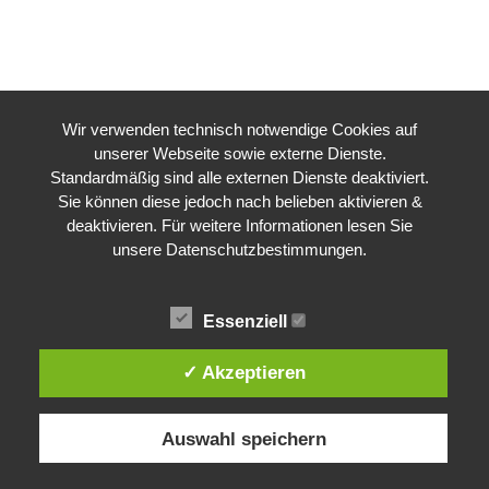
Wir verwenden technisch notwendige Cookies auf
unserer Webseite sowie externe Dienste.
Standardmäßig sind alle externen Dienste deaktiviert.
Sie können diese jedoch nach belieben aktivieren &
deaktivieren. Für weitere Informationen lesen Sie
unsere Datenschutzbestimmungen.
Essenziell
✓ Akzeptieren
CSD Konstanz
Auswahl speichern
© 2026 CSD Konstanz. WordPress mit dem
Mesmerize-Theme