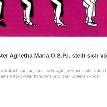
r Agnetha Maria O.S.P.I. stellt sich vo
se würde ich bunt angemalt in Fußgängerzonen stehen, durc
 einem Korb voller Kondome und roten Schleifen – oder