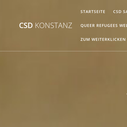
Zum
Inhalt
STARTSEITE
CSD S
springen
CSD
KONSTANZ
QUEER REFUGEES WE
ZUM WEITERKLICKEN