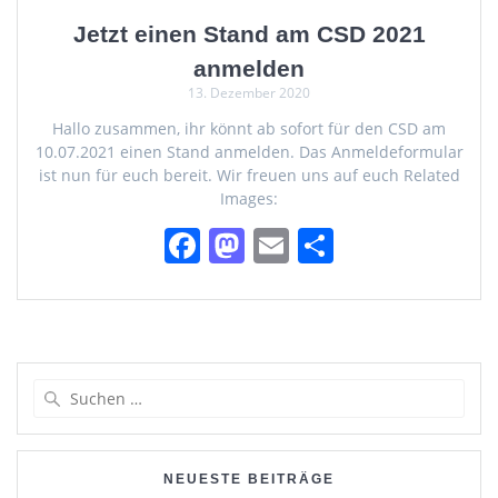
Jetzt einen Stand am CSD 2021
anmelden
13. Dezember 2020
Hallo zusammen, ihr könnt ab sofort für den CSD am
10.07.2021 einen Stand anmelden. Das Anmeldeformular
ist nun für euch bereit. Wir freuen uns auf euch Related
Images:
F
M
E
T
a
a
m
ei
c
st
ai
le
e
o
l
n
b
d
Suchen
o
o
nach:
o
n
k
NEUESTE BEITRÄGE