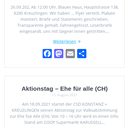
26.09.202, Ab 12:00 Uhr, Blaues Haus, Hauptstrasse 138,
8280 Kreuzlingen. Wir haben … Flyer verteilt, Plakate
montiert, Briefe und Statements geschrieben,
Transparente gemalt, Fahnengehisst, Leserbriefe
eingesandt, uns mit Gegner:innen gestritten,…
Weiterlesen
F
M
E
T
a
a
m
ei
c
st
ai
le
e
o
l
n
b
d
Aktionstag – Ehe für alle (CH)
15. August 2021
o
o
Am 18.09.2021 startet der CSD KONSTANZ +
o
n
KREUZLINGEN seinen Aktionstag zur Volksabstimmung
k
zur Ehe füe Alle (CH). Von 10 – 16 Uhr wird es einen Info-
Stand am COOP Supermarkt KARUSSELL…