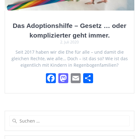
Das Adoptionshilfe – Gesetz … oder
komplizierter geht immer.
2. Juli 2020
Seit 2017 haben wir die Ehe für alle – und damit die
gleichen Rechte, wie alle… Doch – ist das so? Wie ist das
eigentlich mit Kindern in Regenbogenfamilien?
F
M
E
T
a
a
m
ei
c
st
ai
le
e
o
l
n
b
d
Suchen
o
o
nach:
o
n