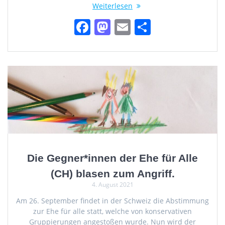
Weiterlesen
F
M
E
T
a
a
m
ei
c
st
ai
le
e
o
l
n
b
d
o
o
o
n
k
Die Gegner*innen der Ehe für Alle
(CH) blasen zum Angriff.
4. August 2021
Am 26. September findet in der Schweiz die Abstimmung
zur Ehe für alle statt, welche von konservativen
Gruppierungen angestoßen wurde. Nun wird der